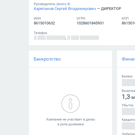
Руководитель (
всего
4
)
Карепанов Сергей Владимирович
— ДИРЕКТОР
ИНН
ОГРН
КПП
8615010632
1028601845931
861501
Телефон
░ ░░░ ░░░░░░░
,
░ ░░░ ░░░░░░░
Банкротство
Фина
Баланс
░░
Выручк
1,3
м
Убыток
░░
Кредито
░░
Дебитор