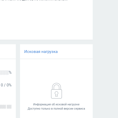
Исковая нагрузка
░░░%
0
/
0%
░░░ ░░