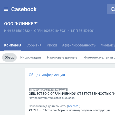
ООО "КЛИНКЕР"
ИНН 8615010632
•
ОГРН 1028601845931
•
КПП 861501001
Компания
События
Риски
Аффилированность
Финанс
Обзор
Информация
Налоговые данные
Интеллектуальная 
Общая информация
Ликвидировано, 08.06.2026
ОБЩЕСТВО С ОГРАНИЧЕННОЙ ОТВЕТСТВЕННОСТЬЮ "
Нет представительств и филиалов
Основной вид деятельности (
всего
23
)
43.99.7 — Работы по сборке и монтажу сборных конструкций