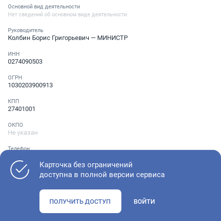
Основной вид деятельности
Нет сведений об основном виде деятельности
Руководитель
Колбин Борис Григорьевич
— МИНИСТР
ИНН
0274090503
ОГРН
1030203900913
КПП
27401001
ОКПО
Не указан
Телефон
Не указан
Карточка без ограничений
доступна в полной версии сервиса
Как оценить состояние компании
ПОЛУЧИТЬ ДОСТУП
ВОЙТИ
Проверьте учредительные документы, адрес регистрации и