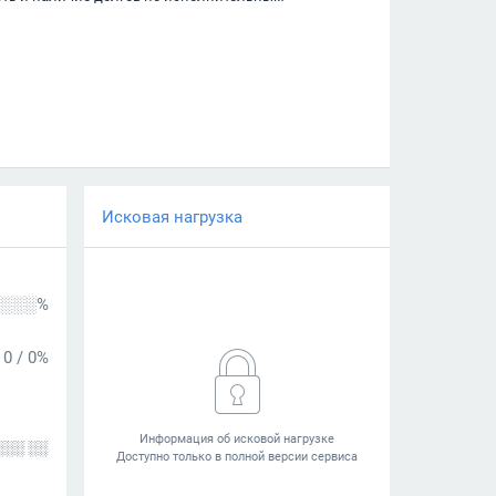
Исковая нагрузка
░░░%
0
/
0%
░░░ ░░