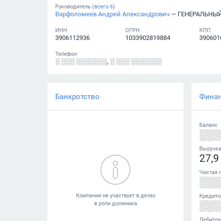
Руководитель (
всего
6
)
Варфоломеев Андрей Александрович
— ГЕНЕРАЛЬНЫ
ИНН
ОГРН
КПП
3906112936
1033902819884
390601
Телефон
░ ░░░ ░░░░░░░
,
░ ░░░ ░░░░░░░
Банкротство
Фина
Баланс
░░
Выручк
27,9
Чистая 
░░
Кредито
░░
Дебитор