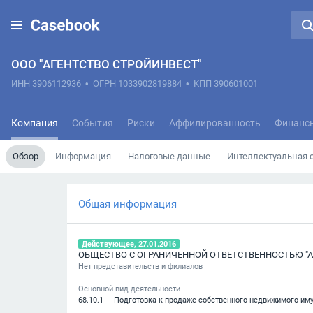
ООО "АГЕНТСТВО СТРОЙИНВЕСТ"
ИНН 3906112936
•
ОГРН 1033902819884
•
КПП 390601001
Компания
События
Риски
Аффилированность
Финанс
Обзор
Информация
Налоговые данные
Интеллектуальная 
Общая информация
Действующее, 27.01.2016
ОБЩЕСТВО С ОГРАНИЧЕННОЙ ОТВЕТСТВЕННОСТЬЮ "А
Нет представительств и филиалов
Основной вид деятельности
68.10.1 — Подготовка к продаже собственного недвижимого им