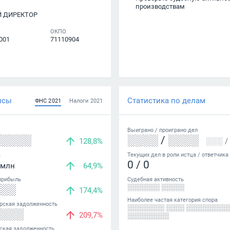
производствам
Й ДИРЕКТОР
ОКПО
001
71110904
нсы
Статистика по делам
ФНС
2021
Налоги
2021
Выиграно /
проиграно
дел
░░░░░
░░░░
/
░░░░
128,8%
░░░
/
а
Текущих дел в роли истца / ответчика
0
/
0
млн
64,9%
прибыль
Судебная активность
░░░
░░░░░░░ ░░░░░
174,4%
Наиболее частая категория спора
рская задолженность
░░░░░░░░ ░░░░ ░░░░░░░░░
░░░░
209,7%
░░░░░░░░░
ская задолженность