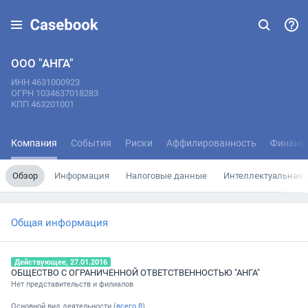
ООО "АНГА"
ИНН 4631000923
ОГРН 1034637018283
КПП 463201001
Компания
События
Риски
Аффилированность
Финанс
Обзор
Информация
Налоговые данные
Интеллектуальная 
Общая информация
Действующее, 27.01.2016
ОБЩЕСТВО С ОГРАНИЧЕННОЙ ОТВЕТСТВЕННОСТЬЮ "АНГА"
Нет представительств и филиалов
Основной вид деятельности (
всего
8
)