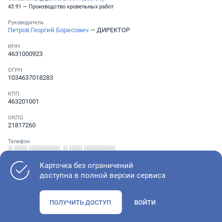
43.91 — Производство кровельных работ
Руководитель
Петров Георгий Борисович
— ДИРЕКТОР
ИНН
4631000923
ОГРН
1034637018283
КПП
463201001
ОКПО
21817260
Телефон
░ ░░░ ░░░░░░░
,
░ ░░░ ░░░░░░░
Карточка без ограничений
доступна в полной версии сервиса
Как оценить состояние компании
ПОЛУЧИТЬ ДОСТУП
ВОЙТИ
Проверьте учредительные документы, адрес регистрации и
ОКВЭД