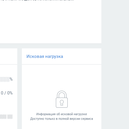
Исковая нагрузка
░░░%
0
/
0%
░░░ ░░