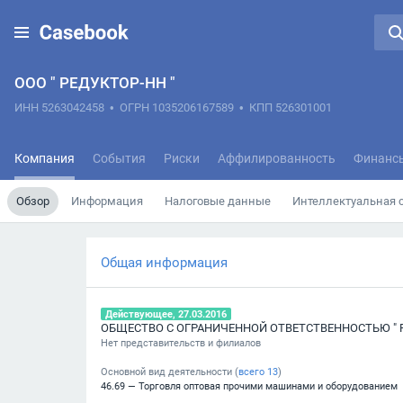
ООО " РЕДУКТОР-НН "
ИНН 5263042458
•
ОГРН 1035206167589
•
КПП 526301001
Компания
События
Риски
Аффилированность
Финанс
Обзор
Информация
Налоговые данные
Интеллектуальная 
Общая информация
Действующее, 27.03.2016
ОБЩЕСТВО С ОГРАНИЧЕННОЙ ОТВЕТСТВЕННОСТЬЮ " Р
Нет представительств и филиалов
Основной вид деятельности (
всего
13
)
46.69 — Торговля оптовая прочими машинами и оборудованием