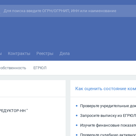
ы
Контракты
Реестры
Дела
собственность
ЕГРЮЛ
Как оценить состояние ко
Проверьте учредительные до
ЕДУКТОР-НН "
Запросите выписку из ЕГРЮЛ
Изучите финансовые показат
Проверьте судебную активно