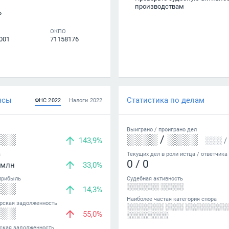
производствам
Р
ОКПО
001
71158176
нсы
Статистика по делам
ФНС
2022
Налоги
2022
Выиграно /
проиграно
дел
░░░
░░░░
/
░░░░
143,9%
░░░
/
а
Текущих дел в роли истца / ответчика
0
/
0
млн
33,0%
прибыль
Судебная активность
░░░
░░░░░░░ ░░░░░
14,3%
Наиболее частая категория спора
рская задолженность
░░░░░░░░ ░░░░ ░░░░░░░░░
░░░
55,0%
░░░░░░░░░
ская задолженность