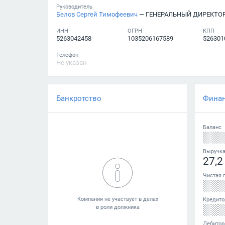
Руководитель
Белов Сергей Тимофеевич
— ГЕНЕРАЛЬНЫЙ ДИРЕКТО
ИНН
ОГРН
КПП
5263042458
1035206167589
526301
Телефон
Не указан
Банкротство
Фина
Баланс
░░
Выручк
27,2
Чистая 
░░
Кредито
░░
Дебитор