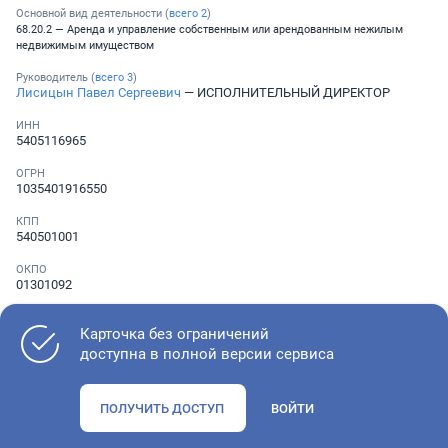
Основной вид деятельности (
всего
2
)
68.20.2 — Аренда и управление собственным или арендованным нежилым
недвижимым имуществом
Руководитель (
всего
3
)
Лисицын Павел Сергеевич
— ИСПОЛНИТЕЛЬНЫЙ ДИРЕКТОР
ИНН
5405116965
ОГРН
1035401916550
КПП
540501001
ОКПО
01301092
Телефон
Не указан
Карточка без ограничений
доступна в полной версии сервиса
Как оценить состояние компании
ПОЛУЧИТЬ ДОСТУП
ВОЙТИ