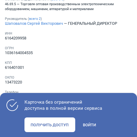
46.69.5 — Торговля оптовая производственным электротехническим
оборудованием, машинами, аппаратурой и материалами
Руководитель (
всего
2
)
Шаповалов Сергей Викторович
— ГЕНЕРАЛЬНЫЙ ДИРЕКТОР
ИНН
6164209958
ОГРН
1036164004535
КПП
616401001
ОКПО
13473220
Телефон
░ ░░░ ░░░░░░░
Карточка без ограничений
доступна в полной версии сервиса
Как оценить состояние компании
ПОЛУЧИТЬ ДОСТУП
ВОЙТИ
Проверьте учредительные документы, адрес регистрации и