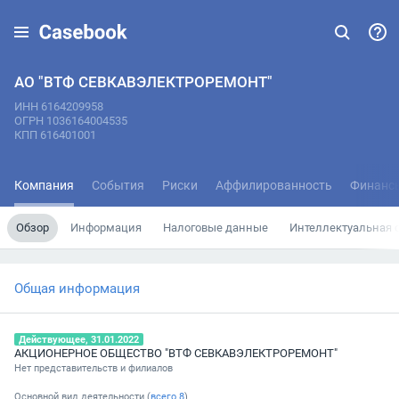
АО "ВТФ СЕВКАВЭЛЕКТРОРЕМОНТ"
ИНН 6164209958
ОГРН 1036164004535
КПП 616401001
Компания
События
Риски
Аффилированность
Финанс
Обзор
Информация
Налоговые данные
Интеллектуальная 
Общая информация
Действующее, 31.01.2022
АКЦИОНЕРНОЕ ОБЩЕСТВО "ВТФ СЕВКАВЭЛЕКТРОРЕМОНТ"
Нет представительств и филиалов
Основной вид деятельности (
всего
8
)