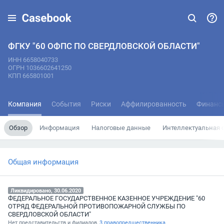
ФГКУ "60 ОФПС ПО СВЕРДЛОВСКОЙ ОБЛАСТИ"
ИНН 6658040733
ОГРН 1036602641250
КПП 665801001
Компания
События
Риски
Аффилированность
Финанс
Обзор
Информация
Налоговые данные
Интеллектуальная 
Общая информация
Ликвидировано, 30.06.2020
ФЕДЕРАЛЬНОЕ ГОСУДАРСТВЕННОЕ КАЗЕННОЕ УЧРЕЖДЕНИЕ "60
ОТРЯД ФЕДЕРАЛЬНОЙ ПРОТИВОПОЖАРНОЙ СЛУЖБЫ ПО
СВЕРДЛОВСКОЙ ОБЛАСТИ"
Нет представительств и филиалов,
3 правопредшественника