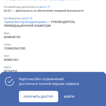
Основной вид деятельности (
всего
7
)
84.25.1 — Деятельность по обеспечению пожарной безопасности
Руководитель (
всего
3
)
Теряев Виктор Владимирович
— РУКОВОДИТЕЛЬ
ЛИКВИДАЦИОННОЙ КОМИССИИ
ИНН
6658040733
ОГРН
1036602641250
КПП
665801001
ОКПО
08764205
Карточка без ограничений
Телефон
░ ░░░ ░░░░░░░
,
░ ░░░ ░░░░░░░
,
░ ░░░ ░░░░░░░
доступна в полной версии сервиса
ПОЛУЧИТЬ ДОСТУП
ВОЙТИ
Как оценить состояние компании