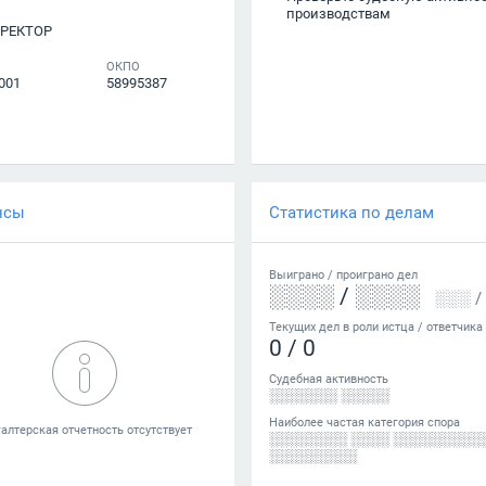
производствам
РЕКТОР
ОКПО
001
58995387
нсы
Статистика по делам
Выиграно /
проиграно
дел
░░░░
/
░░░░
░░░
/
Текущих дел в роли истца / ответчика
0
/
0
Судебная активность
░░░░░░░ ░░░░░
Наиболее частая категория спора
░░░░░░░░ ░░░░ ░░░░░░░░░
░░░░░░░░░