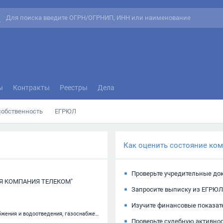
ы
Контракты
Реестры
Дела
собственность
ЕГРЮЛ
Как оценить состояние ко
Проверьте учредительные до
Я КОМПАНИЯ ТЕЛЕКОМ"
Запросите выписку из ЕГРЮЛ
Изучите финансовые показат
42.21 — Строительство инженерных коммуникаций для водоснабжения и водоотведения, газоснабжения
Проверьте судебную активно