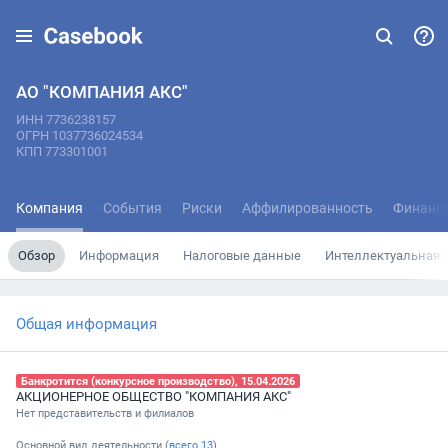
АО "КОМПАНИЯ АКС"
ИНН 7736238157
ОГРН 1037736024534
КПП 773301001
Компания
События
Риски
Аффилированность
Финанс
Обзор
Информация
Налоговые данные
Интеллектуальная 
Общая информация
Банкротится (конкурсное производство), 15.04.2026
АКЦИОНЕРНОЕ ОБЩЕСТВО "КОМПАНИЯ АКС"
Нет представительств и филиалов
Основной вид деятельности (
всего
13
)