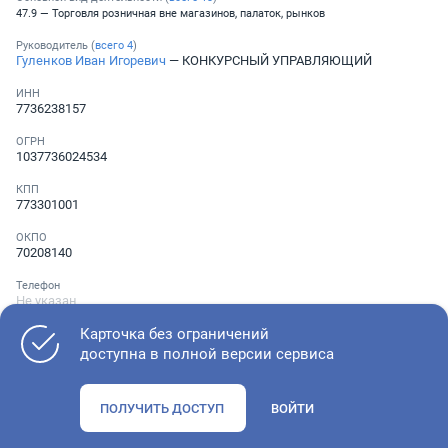
47.9 — Торговля розничная вне магазинов, палаток, рынков
Руководитель (
всего
4
)
Гуленков Иван Игоревич
— КОНКУРСНЫЙ УПРАВЛЯЮЩИЙ
ИНН
7736238157
ОГРН
1037736024534
КПП
773301001
ОКПО
70208140
Телефон
Не указан
Карточка без ограничений
доступна в полной версии сервиса
Как оценить состояние компании
ПОЛУЧИТЬ ДОСТУП
ВОЙТИ
Проверьте учредительные документы, адрес регистрации и
ОКВЭД