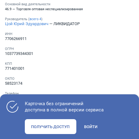
Основной вид деятельности
46.9 — Торговля оптовая неспециализированная
Руководитель (
всего
4
)
Цой Юрий Эдуардович
— ЛИКВИДАТОР
ИНН
7706266911
ОГРН
1037739344301
КПП
771401001
ОКПО
58523174
Телефон
░ ░░░ ░░░░░░░
Карточка без ограничений
доступна в полной версии сервиса
Как оценить состояние компании
ПОЛУЧИТЬ ДОСТУП
ВОЙТИ
Проверьте учредительные документы, адрес регистрации и