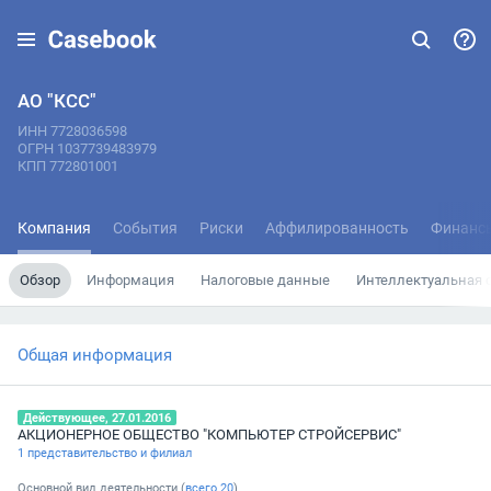
АО "КСС"
ИНН 7728036598
ОГРН 1037739483979
КПП 772801001
Компания
События
Риски
Аффилированность
Финанс
Обзор
Информация
Налоговые данные
Интеллектуальная 
Общая информация
Действующее, 27.01.2016
АКЦИОНЕРНОЕ ОБЩЕСТВО "КОМПЬЮТЕР СТРОЙСЕРВИС"
1 представительство и филиал
Основной вид деятельности (
всего
20
)