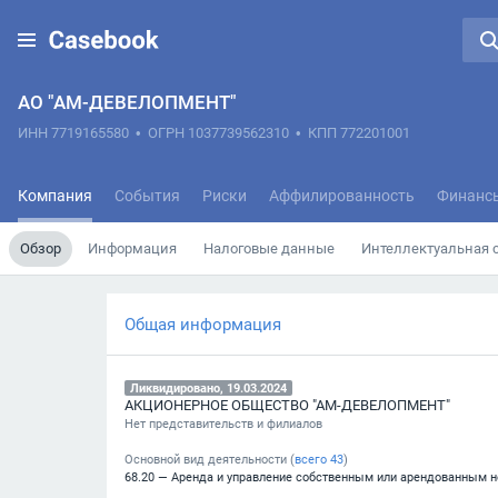
АО "АМ-ДЕВЕЛОПМЕНТ"
ИНН 7719165580
•
ОГРН 1037739562310
•
КПП 772201001
Компания
События
Риски
Аффилированность
Финанс
Обзор
Информация
Налоговые данные
Интеллектуальная 
Общая информация
Ликвидировано, 19.03.2024
АКЦИОНЕРНОЕ ОБЩЕСТВО "АМ-ДЕВЕЛОПМЕНТ"
Нет представительств и филиалов
Основной вид деятельности (
всего
43
)
68.20 — Аренда и управление собственным или арендованным