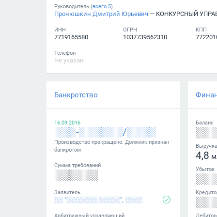
Руководитель (
всего
5
)
Пронюшкин Дмитрий Юрьевич
— КОНКУРСНЫЙ УПР
ИНН
ОГРН
КПП
7719165580
1037739562310
772201
Телефон
Не указан
Банкротство
Фина
16.09.2016
Баланс
░░░-░░░░░░/░░░░
░░
Производство прекращено. Должник признан
Выручк
банкротом
4,8
м
Сумма требований
Убыток
░░░░░░
░░
Заявитель
Кредито
░░
░░ "░░░░░░░ ░░░░░", ░░░░
Арбитражный управляющий
Дебитор