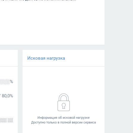
Исковая нагрузка
░░░%
/
80,0%
░░░ ░░