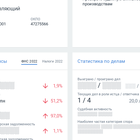
производствам
АВЛЯЮЩИЙ
ОКПО
001
47275566
нсы
Статистика по делам
ФНС
2022
Налоги
2022
Выиграно /
проиграно
дел
░░░░
░░░░
/
░░░░
1,9%
░░░
/
а
Текущих дел в роли истца / ответчика
1
/
4
лн
51,2%
20,0
Судебная активность
░░░
░░░░░░░ ░░░░░
97,0%
Наиболее частая категория спора
рская задолженность
░░░░░░░░ ░░░░ ░░░░░░░░░
░░░░░
1,1%
░░░░░░░░░
ская задолженность