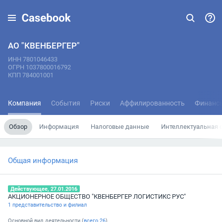
АО "КВЕНБЕРГЕР"
ИНН 7801046433
ОГРН 1037800016792
КПП 784001001
Компания
События
Риски
Аффилированность
Финанс
Обзор
Информация
Налоговые данные
Интеллектуальная 
Общая информация
Действующее, 27.01.2016
АКЦИОНЕРНОЕ ОБЩЕСТВО "КВЕНБЕРГЕР ЛОГИСТИКС РУС"
1 представительство и филиал
Основной вид деятельности (
всего
26
)