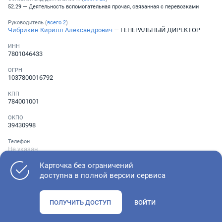
52.29 — Деятельность вспомогательная прочая, связанная с перевозками
Руководитель (
всего
2
)
Чибрикин Кирилл Александрович
— ГЕНЕРАЛЬНЫЙ ДИРЕКТОР
ИНН
7801046433
ОГРН
1037800016792
КПП
784001001
ОКПО
39430998
Телефон
Не указан
Карточка без ограничений
доступна в полной версии сервиса
Как оценить состояние компании
ПОЛУЧИТЬ ДОСТУП
ВОЙТИ
Проверьте учредительные документы, адрес регистрации и
ОКВЭД