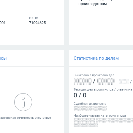
производствам
ОКПО
001
71094625
нсы
Статистика по делам
Выиграно /
проиграно
дел
░░░░
/
░░░░
░░░
/
Текущих дел в роли истца / ответчика
0
/
0
Судебная активность
░░░░░░░ ░░░░░
Наиболее частая категория спора
░░░░░░░░ ░░░░ ░░░░░░░░░
░░░░░░░░░