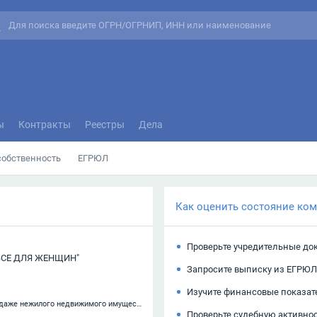
ы
Контракты
Реестры
Дела
собственность
ЕГРЮЛ
Как оценить состояние ко
Проверьте учредительные до
ВСЕ ДЛЯ ЖЕНЩИН"
Запросите выписку из ЕГРЮЛ
Изучите финансовые показат
68.31.12 — Предоставление посреднических услуг при купле-продаже нежилого недвижимого имущества за вознаграждение или на договорной основе
Проверьте судебную активно