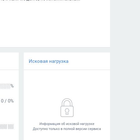
Исковая нагрузка
░░░%
0
/
0%
░░░ ░░