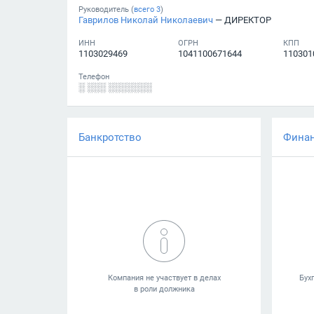
Руководитель (
всего
3
)
Гаврилов Николай Николаевич
— ДИРЕКТОР
ИНН
ОГРН
КПП
1103029469
1041100671644
110301
Телефон
░ ░░░ ░░░░░░░
Банкротство
Фина