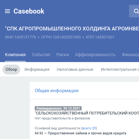
"СПК АГРОПРОМЫШЛЕННОГО ХОЛДИНГА АГРОИНВЕ
ИНН 1435151776
•
ОГРН 1041402051965
•
КПП 143501001
Компания
События
Риски
Аффилированность
Финанс
Обзор
Информация
Налоговые данные
Интеллектуальная 
Общая информация
Ликвидировано, 30.12.2021
Нет представительств и филиалов
Основной вид деятельности (
всего
20
)
64.92 — Предоставление займов и прочих видов кредита