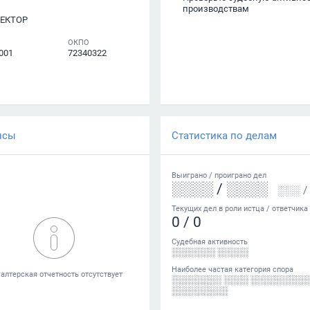
производствам
ЕКТОР
ОКПО
001
72340322
нсы
Статистика по делам
Выиграно /
проиграно
дел
░░░░
/
░░░░
░░░
/
Текущих дел в роли истца / ответчика
0
/
0
Судебная активность
░░░░░░░ ░░░░░
Наиболее частая категория спора
░░░░░░░░ ░░░░ ░░░░░░░░░
░░░░░░░░░