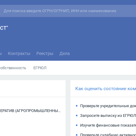
СТ"
ы
Контракты
Реестры
Дела
собственность
ЕГРЮЛ
Как оценить состояние ко
Проверьте учредительные до
"СЕЛЬСКОХОЗЯЙСТВЕННЫЙ ПОТРЕБИТЕЛЬСКИЙ КООПЕРАТИВ (АГРОПРОМЫШЛЕННЫЙ ХОЛДИНГ) АГРОИНВЕСТ"
Запросите выписку из ЕГРЮЛ
Изучите финансовые показат
Проверьте судебную активно