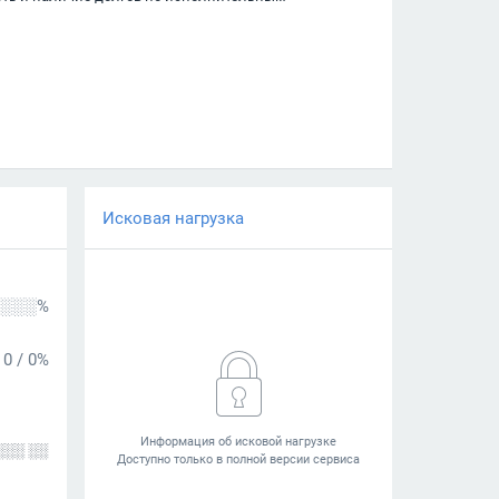
Исковая нагрузка
░░░%
0
/
0%
░░░ ░░