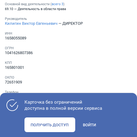
Основной вид деятельности (
всего
3
)
69.10 — Деятельность в области права
Руководитель
Килигин Виктор Евгеньевич
— ДИРЕКТОР
ИНН
1658055089
ОГРН
1041626807386
КПП
165801001
ОКПО
72651909
Телефон
░ ░░░ ░░░░░░░
Карточка без ограничений
доступна в полной версии сервиса
Как оценить состояние компании
ПОЛУЧИТЬ ДОСТУП
ВОЙТИ
Проверьте учредительные документы, адрес регистрации и