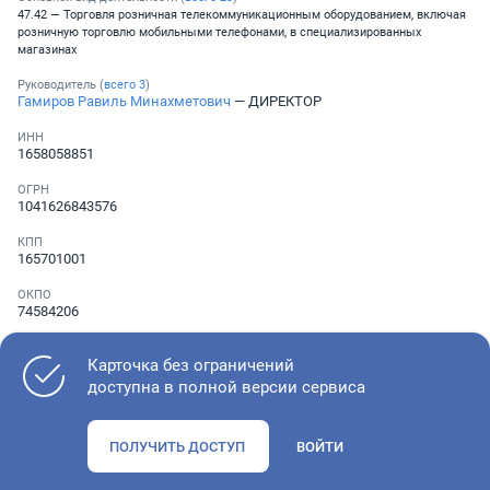
47.42 — Торговля розничная телекоммуникационным оборудованием, включая
розничную торговлю мобильными телефонами, в специализированных
магазинах
Руководитель (
всего
3
)
Гамиров Равиль Минахметович
— ДИРЕКТОР
ИНН
1658058851
ОГРН
1041626843576
КПП
165701001
ОКПО
74584206
Телефон
Не указан
Карточка без ограничений
доступна в полной версии сервиса
Как оценить состояние компании
ПОЛУЧИТЬ ДОСТУП
ВОЙТИ