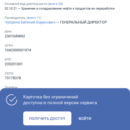
Основной вид деятельности (
всего
20
)
52.10.21 — Хранение и складирование нефти и продуктов ее переработки
Руководитель (
всего
11
)
Чуприна Евгений Борисович
— ГЕНЕРАЛЬНЫЙ ДИРЕКТОР
ИНН
2301049892
ОГРН
1042300001974
КПП
235201001
ОКПО
73178378
Телефон
Не указан
Карточка без ограничений
доступна в полной версии сервиса
Как оценить состояние компании
ПОЛУЧИТЬ ДОСТУП
ВОЙТИ
Проверьте учредительные документы, адрес регистрации и