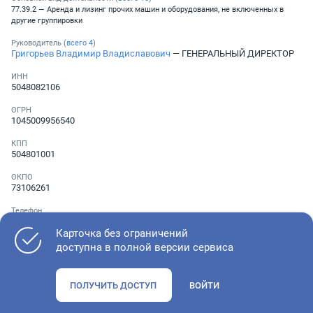
77.39.2 — Аренда и лизинг прочих машин и оборудования, не включенных в
другие группировки
Руководитель (
всего
4
)
Григорьев Владимир Владиславович
— ГЕНЕРАЛЬНЫЙ ДИРЕКТОР
ИНН
5048082106
ОГРН
1045009956540
КПП
504801001
ОКПО
73106261
Телефон
Не указан
Карточка без ограничений
доступна в полной версии сервиса
Как оценить состояние компании
ПОЛУЧИТЬ ДОСТУП
ВОЙТИ
Проверьте учредительные документы, адрес регистрации и