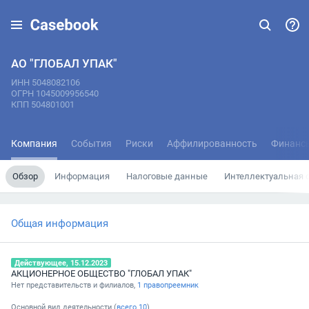
АО "ГЛОБАЛ УПАК"
ИНН 5048082106
ОГРН 1045009956540
КПП 504801001
Компания
События
Риски
Аффилированность
Финанс
Обзор
Информация
Налоговые данные
Интеллектуальная 
Общая информация
Действующее, 15.12.2023
АКЦИОНЕРНОЕ ОБЩЕСТВО "ГЛОБАЛ УПАК"
Нет представительств и филиалов,
1 правопреемник
Основной вид деятельности (
всего
10
)