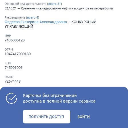
Основной вид деятельности (
всего
31
)
52.10.21 — Хранение и складирование нефти и продуктов ее переработки
Руководитель (
всего
4
)
Фадеева Екатерина Александровна
— КОНКУРСНЫЙ
УПРАВЛЯЮЩИЙ
ИНН
7436005120
ОГРН
1047417000180
КПП
745901001
ОКПО
72674448
Телефон
Не указан
Карточка без ограничений
доступна в полной версии сервиса
Как оценить состояние компании
ПОЛУЧИТЬ ДОСТУП
ВОЙТИ