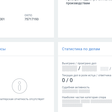
производствам
ОКПО
001
75717193
нсы
Статистика по делам
Выиграно /
проиграно
дел
░░░░
/
░░░░
░░░
/
Текущих дел в роли истца / ответчика
0
/
0
Судебная активность
░░░░░░░ ░░░░░
Наиболее частая категория спора
░░░░░░░░ ░░░░ ░░░░░░░░░
░░░░░░░░░