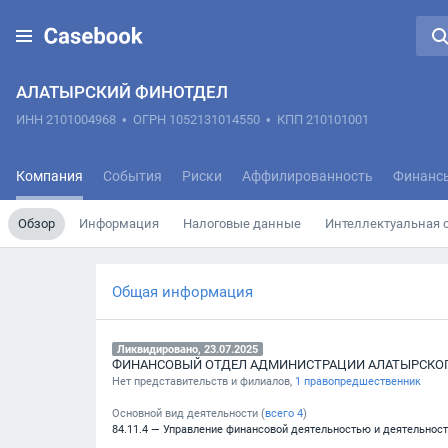
АЛАТЫРСКИЙ ФИНОТДЕЛ
ИНН 2101004968
•
ОГРН 1052131014550
•
КПП 210101001
Компания
События
Риски
Аффилированность
Финанс
Обзор
Информация
Налоговые данные
Интеллектуальная 
Общая информация
Ликвидировано, 23.07.2025
Нет представительств и филиалов,
1 правопредшественник
Основной вид деятельности (
всего
4
)
84.11.4 — Управление финансовой деятельностью и деятельнос