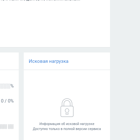
Исковая нагрузка
░░░%
0
/
0%
░░░ ░░