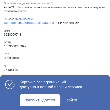
Основной вид деятельности (
всего
10
)
46.34.21 — Торговля оптовая алкогольными напитками, кроме пива и пищевого
этилового спирта
Руководитель (
всего
3
)
Большакова Жанна Анатольевна
— ЛИКВИДАТОР
ИНН
3528099748
ОГРН
1053500235997
КПП
352301001
ОКПО
75135114
Телефон
Не указан
Карточка без ограничений
доступна в полной версии сервиса
Как оценить состояние компании
ПОЛУЧИТЬ ДОСТУП
ВОЙТИ