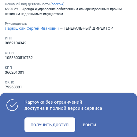
Основной вид деятельности (
всего
4
)
68.20.29 — Аренда и управление собственным или арендованным прочим
нежилым недвижимым имуществом
Руководитель
Ларюшкин Сергей Иванович
— ГЕНЕРАЛЬНЫЙ ДИРЕКТОР
ИНН
3662104342
ОГРН
1053600510732
КПП
366201001
ОКПО
79268881
Телефон
Не указан
Карточка без ограничений
доступна в полной версии сервиса
Как оценить состояние компании
ПОЛУЧИТЬ ДОСТУП
ВОЙТИ