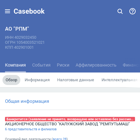
АО "РПМ"
ИНН 4029032450
ОГРН 1054003521021
КПП 402901001
Компания
События
Риски
Аффилированность
Финанс
Обзор
Информация
Налоговые данные
Интеллектуальная 
Общая информация
Банкротится (заявление не принято, возвращено или оставлено без рассмотрения), 30.03.2026
АКЦИОНЕРНОЕ ОБЩЕСТВО "КАЛУЖСКИЙ ЗАВОД "РЕМПУТЬМАШ"
6 представительств и филиалов
Основной вид деятельности (
всего
28
)