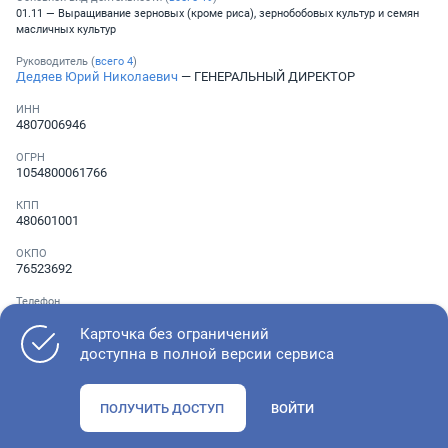
01.11 — Выращивание зерновых (кроме риса), зернобобовых культур и семян
масличных культур
Руководитель (
всего
4
)
Дедяев Юрий Николаевич
— ГЕНЕРАЛЬНЫЙ ДИРЕКТОР
ИНН
4807006946
ОГРН
1054800061766
КПП
480601001
ОКПО
76523692
Телефон
Не указан
Карточка без ограничений
доступна в полной версии сервиса
Как оценить состояние компании
ПОЛУЧИТЬ ДОСТУП
ВОЙТИ
Проверьте учредительные документы, адрес регистрации и