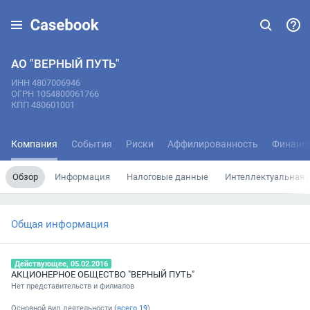
АО "ВЕРНЫЙ ПУТЬ"
ИНН 4807006946
ОГРН 1054800061766
КПП 480601001
Компания
События
Риски
Аффилированность
Финанс
Обзор
Информация
Налоговые данные
Интеллектуальная 
Общая информация
Действующее, 05.02.2016
АКЦИОНЕРНОЕ ОБЩЕСТВО "ВЕРНЫЙ ПУТЬ"
Нет представительств и филиалов
Основной вид деятельности (
всего
19
)