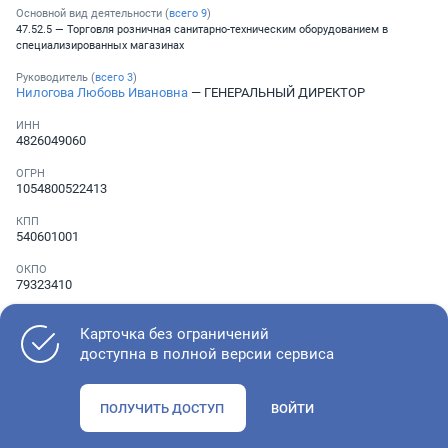
Основной вид деятельности (
всего
9
)
47.52.5 — Торговля розничная санитарно-техническим оборудованием в
специализированных магазинах
Руководитель (
всего
3
)
Нилогова Любовь Ивановна
— ГЕНЕРАЛЬНЫЙ ДИРЕКТОР
ИНН
4826049060
ОГРН
1054800522413
КПП
540601001
ОКПО
79323410
Телефон
Не указан
Карточка без ограничений
доступна в полной версии сервиса
Как оценить состояние компании
ПОЛУЧИТЬ ДОСТУП
ВОЙТИ