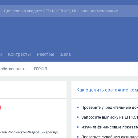
ы
Контракты
Реестры
Дела
собственность
ЕГРЮЛ
Как оценить состояние ко
Проверьте учредительные до
Запросите выписку из ЕГРЮЛ
Изучите финансовые показат
84.11.21 — Деятельность органов государственной власти субъектов Российской Федерации (республик, краев, областей), кроме судебной власти, представительств исполнительных органов государственной власти субъектов Российской Федерации при Президенте Российской Федерац
Проверьте судебную активно