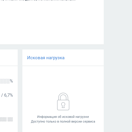
Исковая нагрузка
░░░%
/
6,7%
░░░ ░░