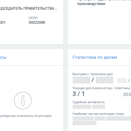
производствам
ЛЬ ПРАВИТЕЛЬСТВА ОРЕНБУРГСКОЙ ОБЛАСТИ
ОКПО
001
00022088
нсы
Статистика по делам
Выиграно /
проиграно
дел
░░░░
/
░░░░
░░░
/
Текущих дел в роли истца / ответчика
3
/
1
20,0
Судебная активность
░░░░░░░ ░░░░░
Наиболее частая категория спора
░░░░░░░░ ░░░░ ░░░░░░░░░
░░░░░░░░░