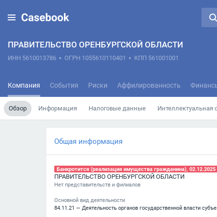
ПРАВИТЕЛЬСТВО ОРЕНБУРГСКОЙ ОБЛАСТИ
ИНН 5610013786
•
ОГРН 1055610110401
•
КПП 561001001
Компания
События
Риски
Аффилированность
Финанс
Обзор
Информация
Налоговые данные
Интеллектуальная 
Общая информация
Банкротится (реализация имущества гражданина), 02.12.2025
ПРАВИТЕЛЬСТВО ОРЕНБУРГСКОЙ ОБЛАСТИ
Нет представительств и филиалов
Основной вид деятельности