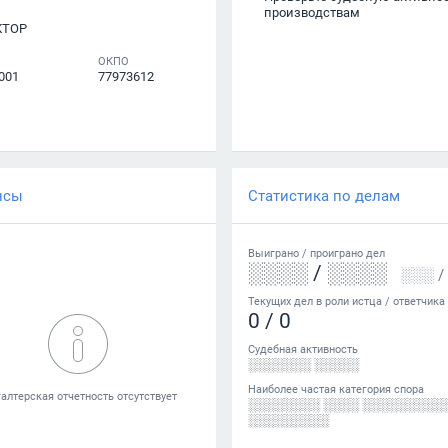
производствам
КТОР
ОКПО
001
77973612
нсы
Статистика по делам
Выиграно /
проиграно
дел
░░░░
/
░░░░
░░░
/
Текущих дел в роли истца / ответчика
0
/
0
Судебная активность
░░░░░░░ ░░░░░
Наиболее частая категория спора
░░░░░░░░ ░░░░ ░░░░░░░░░
░░░░░░░░░