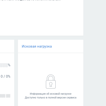
Исковая нагрузка
░░░%
0
/
0%
░░░ ░░