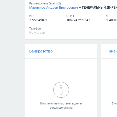
Руководитель (
всего
2
)
Мартынов Андрей Викторович
— ГЕНЕРАЛЬНЫЙ ДИРЕ
ИНН
ОГРН
КПП
7722549071
1057747271647
504001
Телефон
Не указан
Банкротство
Фина