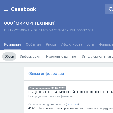
ООО "МИР ОРГТЕХНИКИ"
ИНН 7722549071
•
ОГРН 1057747271647
•
КПП 504001001
Компания
События
Риски
Аффилированность
Финанс
Обзор
Информация
Налоговые данные
Интеллектуальная 
Общая информация
Ликвидировано, 30.07.2025
ОБЩЕСТВО С ОГРАНИЧЕННОЙ ОТВЕТСТВЕННОСТЬЮ "
Нет представительств и филиалов
Основной вид деятельности (
всего
75
)
46.66 — Торговля оптовая прочей офисной техникой и оборудов