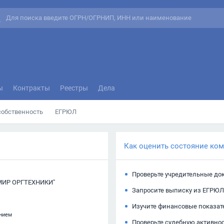
ы
Контракты
Реестры
Дела
собственность
ЕГРЮЛ
Как оценить состояние ко
Проверьте учредительные до
МИР ОРГТЕХНИКИ"
Запросите выписку из ЕГРЮЛ
Изучите финансовые показат
анием
Проверьте судебную активно