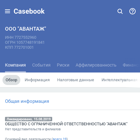
ООО "АВАНТАЖ"
ИНН 7727552960
ОГРН 1057748191841
КПП 772701001
Компания
События
Риски
Аффилированность
Финанс
Обзор
Информация
Налоговые данные
Интеллектуальная 
Общая информация
Ликвидировано, 15.08.2019
ОБЩЕСТВО С ОГРАНИЧЕННОЙ ОТВЕТСТВЕННОСТЬЮ "АВАНТАЖ"
Нет представительств и филиалов
Основной вид деятельности (
всего
19
)