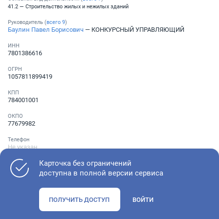
41.2 — Строительство жилых и нежилых зданий
Руководитель (
всего
9
)
Баулин Павел Борисович
— КОНКУРСНЫЙ УПРАВЛЯЮЩИЙ
ИНН
7801386616
ОГРН
1057811899419
КПП
784001001
ОКПО
77679982
Телефон
Не указан
Карточка без ограничений
доступна в полной версии сервиса
Как оценить состояние компании
ПОЛУЧИТЬ ДОСТУП
ВОЙТИ
Проверьте учредительные документы, адрес регистрации и
ОКВЭД