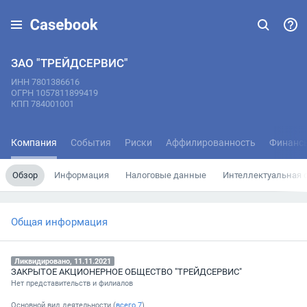
ЗАО "ТРЕЙДСЕРВИС"
ИНН 7801386616
ОГРН 1057811899419
КПП 784001001
Компания
События
Риски
Аффилированность
Финанс
Обзор
Информация
Налоговые данные
Интеллектуальная 
Общая информация
Ликвидировано, 11.11.2021
ЗАКРЫТОЕ АКЦИОНЕРНОЕ ОБЩЕСТВО "ТРЕЙДСЕРВИС"
Нет представительств и филиалов
Основной вид деятельности (
всего
7
)