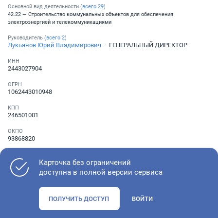
Основной вид деятельности (
всего
29
)
42.22 — Строительство коммунальных объектов для обеспечения
электроэнергией и телекоммуникациями
Руководитель (
всего
2
)
Лукьянов Юрий Владимирович
— ГЕНЕРАЛЬНЫЙ ДИРЕКТОР
ИНН
2443027904
ОГРН
1062443010948
КПП
246501001
ОКПО
93868820
Телефон
Не указан
Карточка без ограничений
доступна в полной версии сервиса
Как оценить состояние компании
ПОЛУЧИТЬ ДОСТУП
ВОЙТИ