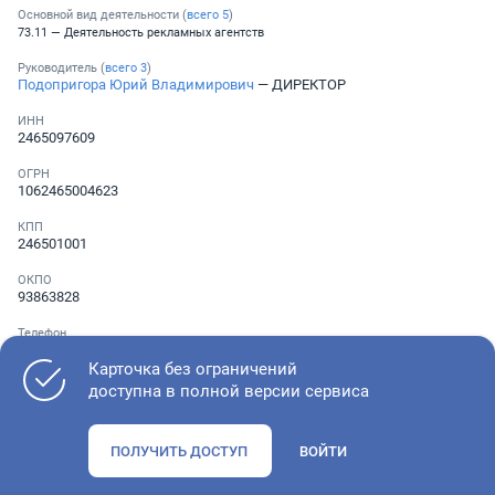
Основной вид деятельности (
всего
5
)
73.11 — Деятельность рекламных агентств
Руководитель (
всего
3
)
Подопригора Юрий Владимирович
— ДИРЕКТОР
ИНН
2465097609
ОГРН
1062465004623
КПП
246501001
ОКПО
93863828
Телефон
Не указан
Карточка без ограничений
доступна в полной версии сервиса
Как оценить состояние компании
ПОЛУЧИТЬ ДОСТУП
ВОЙТИ
Проверьте учредительные документы, адрес регистрации и