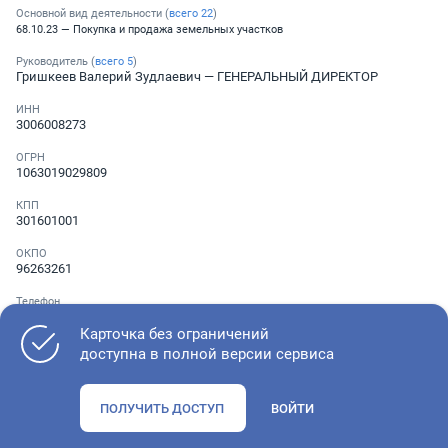
Основной вид деятельности (
всего
22
)
68.10.23 — Покупка и продажа земельных участков
Руководитель (
всего
5
)
Гришкеев Валерий Зудлаевич
— ГЕНЕРАЛЬНЫЙ ДИРЕКТОР
ИНН
3006008273
ОГРН
1063019029809
КПП
301601001
ОКПО
96263261
Телефон
Не указан
Карточка без ограничений
доступна в полной версии сервиса
Как оценить состояние компании
ПОЛУЧИТЬ ДОСТУП
ВОЙТИ
Проверьте учредительные документы, адрес регистрации и