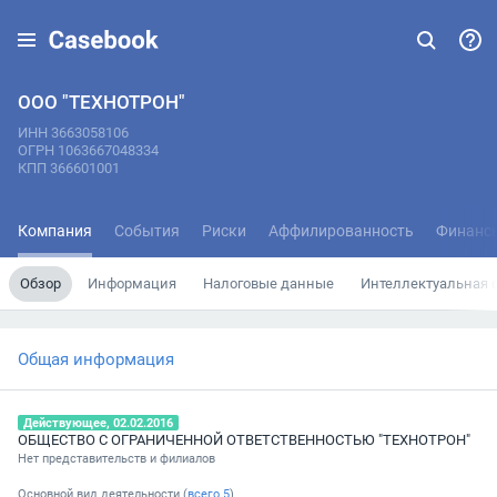
ООО "ТЕХНОТРОН"
ИНН 3663058106
ОГРН 1063667048334
КПП 366601001
Компания
События
Риски
Аффилированность
Финанс
Обзор
Информация
Налоговые данные
Интеллектуальная 
Общая информация
Действующее, 02.02.2016
ОБЩЕСТВО С ОГРАНИЧЕННОЙ ОТВЕТСТВЕННОСТЬЮ "ТЕХНОТРОН"
Нет представительств и филиалов
Основной вид деятельности (
всего
5
)