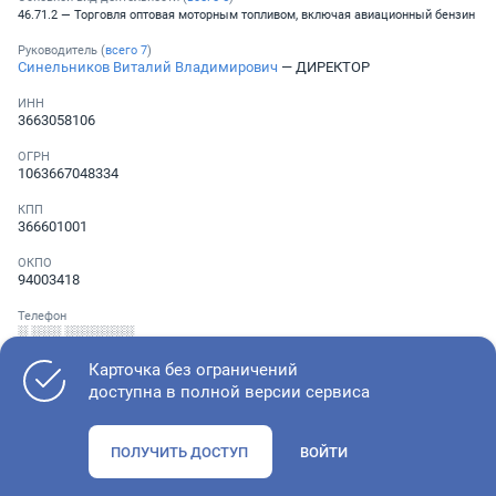
46.71.2 — Торговля оптовая моторным топливом, включая авиационный бензин
Руководитель (
всего
7
)
Синельников Виталий Владимирович
— ДИРЕКТОР
ИНН
3663058106
ОГРН
1063667048334
КПП
366601001
ОКПО
94003418
Телефон
░ ░░░ ░░░░░░░
Карточка без ограничений
доступна в полной версии сервиса
Как оценить состояние компании
ПОЛУЧИТЬ ДОСТУП
ВОЙТИ
Проверьте учредительные документы, адрес регистрации и
ОКВЭД