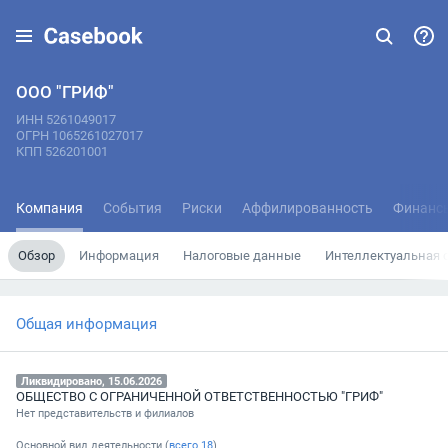
ООО "ГРИФ"
ИНН 5261049017
ОГРН 1065261027017
КПП 526201001
Компания
События
Риски
Аффилированность
Финанс
Обзор
Информация
Налоговые данные
Интеллектуальная 
Общая информация
Ликвидировано, 15.06.2026
ОБЩЕСТВО С ОГРАНИЧЕННОЙ ОТВЕТСТВЕННОСТЬЮ "ГРИФ"
Нет представительств и филиалов
Основной вид деятельности (
всего
18
)