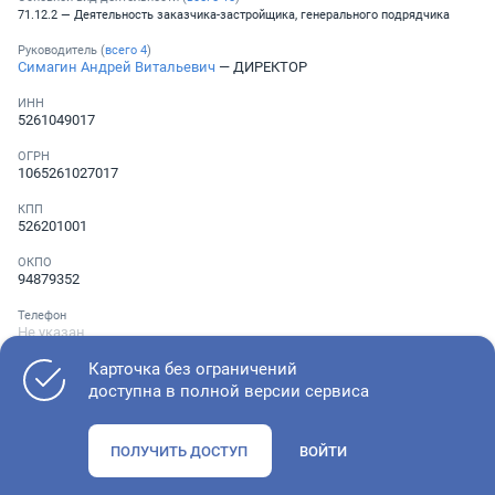
71.12.2 — Деятельность заказчика-застройщика, генерального подрядчика
Руководитель (
всего
4
)
Симагин Андрей Витальевич
— ДИРЕКТОР
ИНН
5261049017
ОГРН
1065261027017
КПП
526201001
ОКПО
94879352
Телефон
Не указан
Карточка без ограничений
доступна в полной версии сервиса
Как оценить состояние компании
ПОЛУЧИТЬ ДОСТУП
ВОЙТИ
Проверьте учредительные документы, адрес регистрации и
ОКВЭД