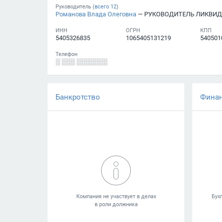
Руководитель (
всего
12
)
Романова Влада Олеговна
— РУКОВОДИТЕЛЬ ЛИКВИ
ИНН
ОГРН
КПП
5405326835
1065405131219
540501
Телефон
░ ░░░ ░░░░░░░
Банкротство
Фина