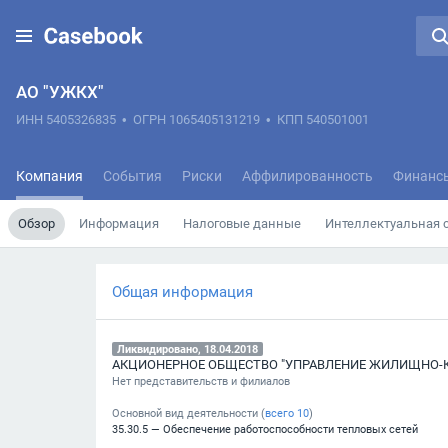
АО "УЖКХ"
ИНН 5405326835
•
ОГРН 1065405131219
•
КПП 540501001
Компания
События
Риски
Аффилированность
Финанс
Обзор
Информация
Налоговые данные
Интеллектуальная 
Общая информация
Ликвидировано, 18.04.2018
АКЦИОНЕРНОЕ ОБЩЕСТВО "УПРАВЛЕНИЕ ЖИЛИЩНО-
Нет представительств и филиалов
Основной вид деятельности (
всего
10
)
35.30.5 — Обеспечение работоспособности тепловых сетей