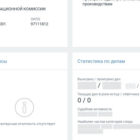
производствам
ДАЦИОННОЙ КОМИССИИ
ОКПО
001
97111812
нсы
Статистика по делам
Выиграно /
проиграно
дел
░░░░
/
░░░░
░░░
/
Текущих дел в роли истца / ответчика
0
/
0
Судебная активность
░░░░░░░ ░░░░░
Наиболее частая категория спора
░░░░░░░░ ░░░░ ░░░░░░░░░
░░░░░░░░░