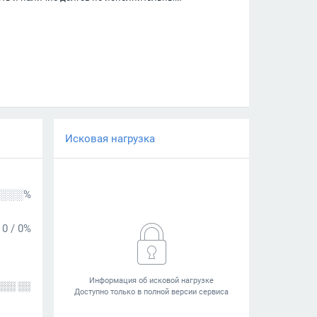
Исковая нагрузка
░░░%
0
/
0%
░░░ ░░