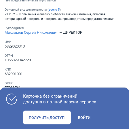
Нет представительств и филиалов
Основной вид деятельности (
всего
5
)
71.20.2 — Испытания и анализ в области гигиены питания, включая
ветеринарный контроль и контроль за производством продуктов питания
Руководитель
Максимов Сергей Николаевич
— ДИРЕКТОР
ИНН
6829020313
ОГРН
1066829042720
КПП
682901001
ОКПО
77088761
Карточка без ограничений
Телефон
Не указан
доступна в полной версии сервиса
ПОЛУЧИТЬ ДОСТУП
ВОЙТИ
Как оценить состояние компании