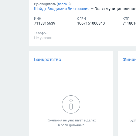
Руководитель (
всего
3
)
Шайдт Владимир Викторович
— Глава муниципального образо
ИНН
ОГРН
КПП
7118816639
1067151000840
711801
Телефон
Не указан
Банкротство
Фина