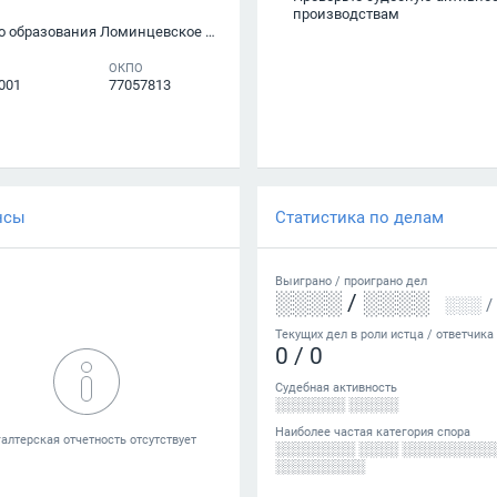
производствам
вания Ломинцевское Щекинского района
ОКПО
001
77057813
нсы
Статистика по делам
Выиграно /
проиграно
дел
░░░░
/
░░░░
░░░
/
Текущих дел в роли истца / ответчика
0
/
0
Судебная активность
░░░░░░░ ░░░░░
Наиболее частая категория спора
░░░░░░░░ ░░░░ ░░░░░░░░░
░░░░░░░░░