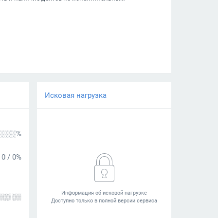
Исковая нагрузка
░░░%
0
/
0%
░░░ ░░