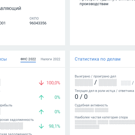
производствам
РАВЛЯЮЩИЙ
ОКПО
001
96043356
нсы
Статистика по делам
ФНС
2022
Налоги
2022
Выиграно /
проиграно
дел
░
░░░░
/
░░░░
100,0%
░░░
/
а
Текущих дел в роли истца / ответчика
0
/
0
0%
прибыль
Судебная активность
░
░░░░░░░ ░░░░░
0%
Наиболее частая категория спора
рская задолженность
░░░░░░░░ ░░░░ ░░░░░░░░░
░░░░░░
98,1%
░░░░░░░░░
ская задолженность