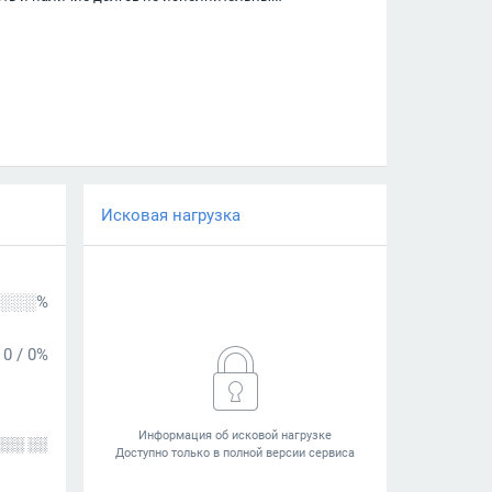
Исковая нагрузка
░░░%
0
/
0%
░░░ ░░