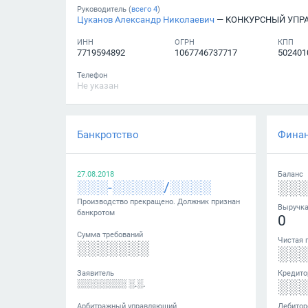
Руководитель (
всего
4
)
Цуканов Александр Николаевич
— КОНКУРСНЫЙ УП
ИНН
ОГРН
КПП
7719594892
1067746737717
502401
Телефон
Не указан
Банкротство
Фина
27.08.2018
Баланс
░░░-░░░░░/░░░░
░░
Производство прекращено. Должник признан
Выручк
банкротом
0
Сумма требований
Чистая 
░░░░░░░
░░
Заявитель
Кредито
░░
░░░░░░░░ ░.░.
Арбитражный управляющий
Дебитор