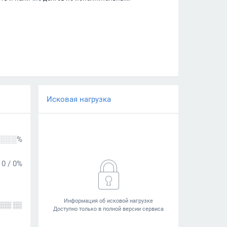
Исковая нагрузка
░░░%
0
/
0%
░░░ ░░