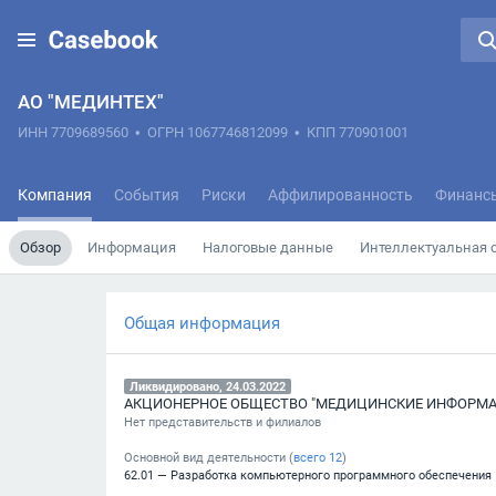
АО "МЕДИНТЕХ"
ИНН 7709689560
•
ОГРН 1067746812099
•
КПП 770901001
Компания
События
Риски
Аффилированность
Финанс
Обзор
Информация
Налоговые данные
Интеллектуальная 
Общая информация
Ликвидировано, 24.03.2022
АКЦИОНЕРНОЕ ОБЩЕСТВО "МЕДИЦИНСКИЕ ИНФОРМ
Нет представительств и филиалов
Основной вид деятельности (
всего
12
)
62.01 — Разработка компьютерного программного обеспечения