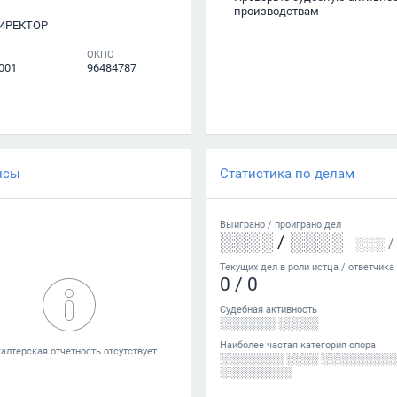
производствам
ИРЕКТОР
ОКПО
001
96484787
нсы
Статистика по делам
Выиграно /
проиграно
дел
░░░░
/
░░░░
░░░
/
Текущих дел в роли истца / ответчика
0
/
0
Судебная активность
░░░░░░░ ░░░░░
Наиболее частая категория спора
░░░░░░░░ ░░░░ ░░░░░░░░░
░░░░░░░░░