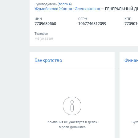
Руководитель (
всего
4
)
Жумабекова Жаннат Эсенкановна
— ГЕНЕРАЛЬНЫЙ Д
ИНН
ОГРН
КПП
7709689560
1067746812099
770901
Телефон
Не указан
Банкротство
Фина