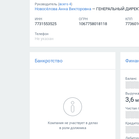
Руководитель (
всего
4
)
Новосёлова Анна Викторовна
— ГЕНЕРАЛЬНЫЙ ДИРЕК
ИНН
ОГРН
КПП
7731553525
1067758018118
773601
Телефон
Не указан
Банкротство
Фина
Баланс
░░
Выручк
3,6
м
Чистая 
░░
Кредито
░░
Дебитор