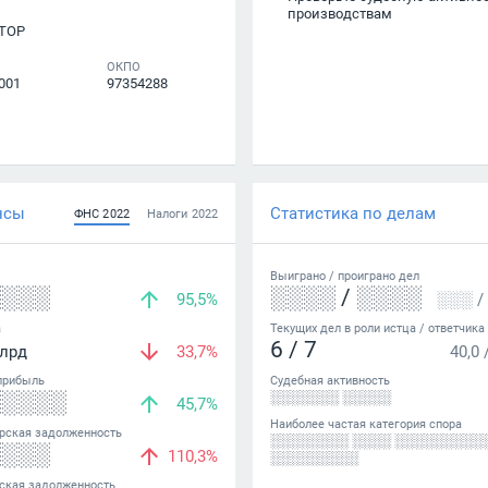
производствам
ТОР
ОКПО
001
97354288
нсы
Статистика по делам
ФНС
2022
Налоги
2022
Выиграно /
проиграно
дел
░░░░
░░░░
/
░░░░
95,5%
░░░
/
а
Текущих дел в роли истца / ответчика
6
/
7
лрд
33,7%
40,0
прибыль
Судебная активность
░░░░░
░░░░░░░ ░░░░░
45,7%
Наиболее частая категория спора
рская задолженность
░░░░░░░░ ░░░░ ░░░░░░░░░
░░░░
110,3%
░░░░░░░░░
ская задолженность