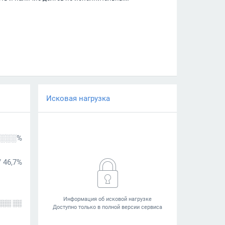
Исковая нагрузка
░░░%
/
46,7%
░░░ ░░