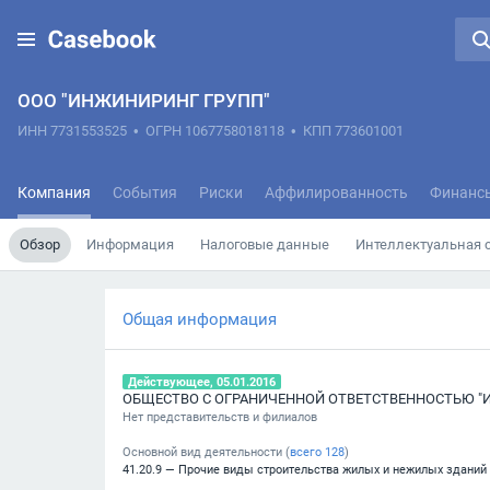
ООО "ИНЖИНИРИНГ ГРУПП"
ИНН 7731553525
•
ОГРН 1067758018118
•
КПП 773601001
Компания
События
Риски
Аффилированность
Финанс
Обзор
Информация
Налоговые данные
Интеллектуальная 
Общая информация
Действующее, 05.01.2016
ОБЩЕСТВО С ОГРАНИЧЕННОЙ ОТВЕТСТВЕННОСТЬЮ "
Нет представительств и филиалов
Основной вид деятельности (
всего
128
)
41.20.9 — Прочие виды строительства жилых и нежилых зданий