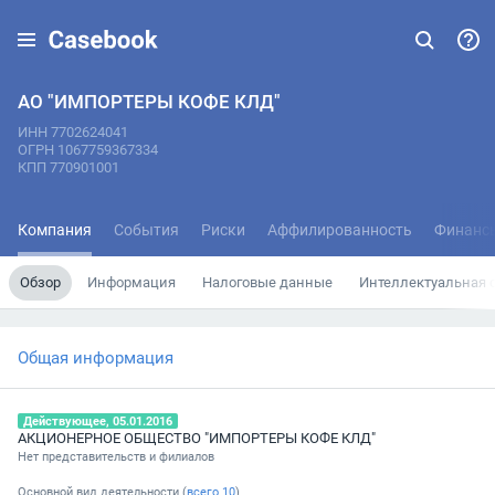
АО "ИМПОРТЕРЫ КОФЕ КЛД"
ИНН 7702624041
ОГРН 1067759367334
КПП 770901001
Компания
События
Риски
Аффилированность
Финанс
Обзор
Информация
Налоговые данные
Интеллектуальная 
Общая информация
Действующее, 05.01.2016
АКЦИОНЕРНОЕ ОБЩЕСТВО "ИМПОРТЕРЫ КОФЕ КЛД"
Нет представительств и филиалов
Основной вид деятельности (
всего
10
)