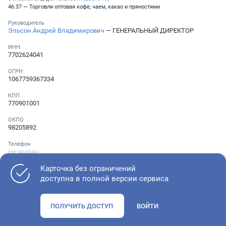
46.37 — Торговля оптовая кофе, чаем, какао и пряностями
Руководитель
Эльсон Андрей Владимирович
— ГЕНЕРАЛЬНЫЙ ДИРЕКТОР
ИНН
7702624041
ОГРН
1067759367334
КПП
770901001
ОКПО
98205892
Телефон
Не указан
Карточка без ограничений
доступна в полной версии сервиса
Как оценить состояние компании
ПОЛУЧИТЬ ДОСТУП
ВОЙТИ
Проверьте учредительные документы, адрес регистрации и
ОКВЭД