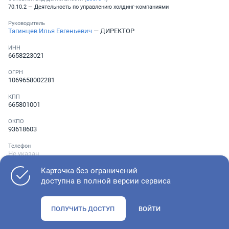
70.10.2 — Деятельность по управлению холдинг-компаниями
Руководитель
Тагинцев Илья Евгеньевич
— ДИРЕКТОР
ИНН
6658223021
ОГРН
1069658002281
КПП
665801001
ОКПО
93618603
Телефон
Не указан
Карточка без ограничений
доступна в полной версии сервиса
Как оценить состояние компании
ПОЛУЧИТЬ ДОСТУП
ВОЙТИ
Проверьте учредительные документы, адрес регистрации и
ОКВЭД