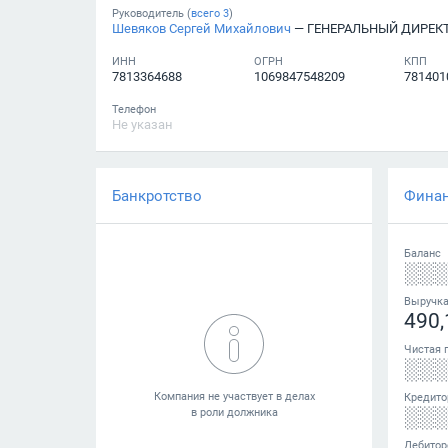
Руководитель (
всего
3
)
Шевяков Сергей Михайлович
— ГЕНЕРАЛЬНЫЙ ДИРЕК
ИНН
ОГРН
КПП
7813364688
1069847548209
781401
Телефон
Не указан
Банкротство
Фина
Баланс
░░
Выручк
490,
Чистая 
░░
Кредито
░░
Дебитор