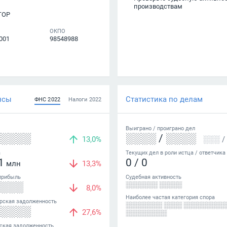
производствам
ТОР
ОКПО
001
98548988
нсы
Статистика по делам
ФНС
2022
Налоги
2022
Выиграно /
проиграно
дел
░░░░░
░░░░
/
░░░░
13,0%
░░░
/
а
Текущих дел в роли истца / ответчика
1
0
/
0
млн
13,3%
прибыль
Судебная активность
░░░░
░░░░░░░ ░░░░░
8,0%
Наиболее частая категория спора
рская задолженность
░░░░░░░░ ░░░░ ░░░░░░░░░
░░░░░
27,6%
░░░░░░░░░
ская задолженность