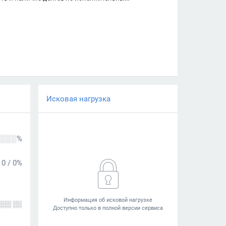
Исковая нагрузка
░░░%
0
/
0%
░░░ ░░