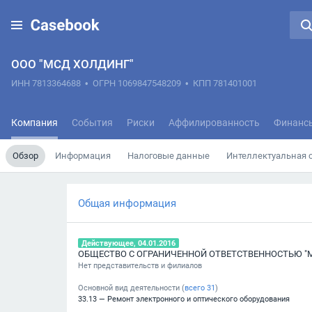
ООО "МСД ХОЛДИНГ"
ИНН 7813364688
•
ОГРН 1069847548209
•
КПП 781401001
Компания
События
Риски
Аффилированность
Финанс
Обзор
Информация
Налоговые данные
Интеллектуальная 
Общая информация
Действующее, 04.01.2016
Нет представительств и филиалов
Основной вид деятельности (
всего
31
)
33.13 — Ремонт электронного и оптического оборудования