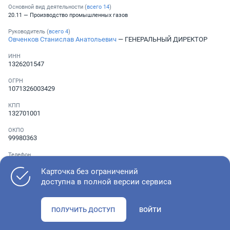
Основной вид деятельности (
всего
14
)
20.11 — Производство промышленных газов
Руководитель (
всего
4
)
Овченков Станислав Анатольевич
— ГЕНЕРАЛЬНЫЙ ДИРЕКТОР
ИНН
1326201547
ОГРН
1071326003429
КПП
132701001
ОКПО
99980363
Телефон
Не указан
Карточка без ограничений
доступна в полной версии сервиса
Как оценить состояние компании
ПОЛУЧИТЬ ДОСТУП
ВОЙТИ
Проверьте учредительные документы, адрес регистрации и