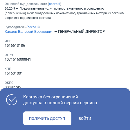
Основной вид деятельности (
всего
6
)
30.20.9 — Предоставление услуг по восстановлению и оснащению
(завершению) железнодорожных локомотивов, трамвайных моторных вагонов
и прочего подвижного состава
Руководитель (
всего
3
)
Касаев Валерий Борисович
— ГЕНЕРАЛЬНЫЙ ДИРЕКТОР
ИНН
1516613186
ОГРН
1071516000841
КПП
151601001
ОКПО
00482795
Карточка без ограничений
Телефон
Не указан
доступна в полной версии сервиса
ПОЛУЧИТЬ ДОСТУП
ВОЙТИ
Как оценить состояние компании