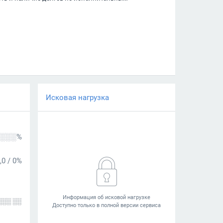
Исковая нагрузка
░░░%
,0
/
0%
░░░ ░░