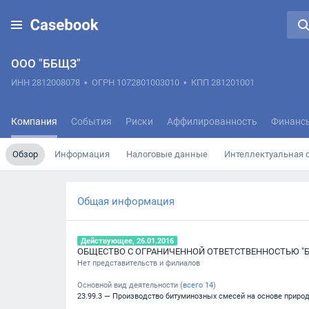
ООО "ББЩЗ"
ИНН 2812008078
•
ОГРН 1072801003010
•
КПП 281201001
Компания
События
Риски
Аффилированность
Финанс
Обзор
Информация
Налоговые данные
Интеллектуальная 
Общая информация
Действующее, 26.01.2016
Нет представительств и филиалов
Основной вид деятельности (
всего
14
)