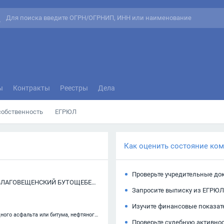
ы
Контракты
Реестры
Дела
собственность
ЕГРЮЛ
Как оценить состояние ко
Проверьте учредительные до
ОБЩЕСТВО С ОГРАНИЧЕННОЙ ОТВЕТСТВЕННОСТЬЮ "БЛАГОВЕЩЕНСКИЙ БУТОЩЕБЕНОЧНЫЙ ЗАВОД"
Запросите выписку из ЕГРЮЛ
Изучите финансовые показат
23.99.3 — Производство битуминозных смесей на основе природного асфальта или битума, нефтяного битума, минеральных смол или их пеков
Проверьте судебную активно