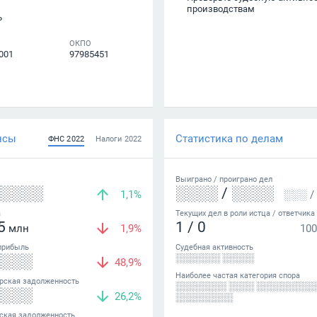
производствам
Р
ОКПО
001
97985451
нсы
Статистика по делам
ФНС
2022
Налоги
2022
Выиграно /
проиграно
дел
░░░░░
░░░░
/
░░░░
1,1%
░░░
/
а
Текущих дел в роли истца / ответчика
5
1
/
0
млн
1,9%
100
прибыль
Судебная активность
░░░░
░░░░░░░ ░░░░░
48,9%
Наиболее частая категория спора
рская задолженность
░░░░░░░░ ░░░░ ░░░░░░░░░
░░░░
26,2%
░░░░░░░░░
ская задолженность