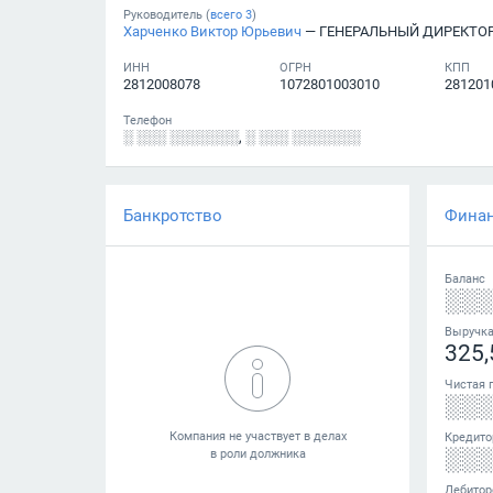
Руководитель (
всего
3
)
Харченко Виктор Юрьевич
— ГЕНЕРАЛЬНЫЙ ДИРЕКТО
ИНН
ОГРН
КПП
2812008078
1072801003010
281201
Телефон
░ ░░░ ░░░░░░░
,
░ ░░░ ░░░░░░░
Банкротство
Фина
Баланс
░░
Выручк
325,
Чистая 
░░
Кредито
░░
Дебитор