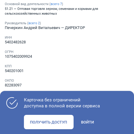
Основной вид деятельности (
всего
7
)
51.21 — Оптовая торговля зерном, семенами и кормами для
сельскохозяйственных животных
Руководитель (
всего
2
)
Печеркин Андрей Витальевич
— ДИРЕКТОР
ИНН
5402482628
ОГРН
1075402009924
КПП
540201001
ОКПО
82283097
Телефон
Не указан
Карточка без ограничений
доступна в полной версии сервиса
Как оценить состояние компании
ПОЛУЧИТЬ ДОСТУП
ВОЙТИ