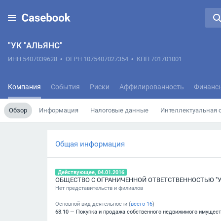
"УК "АЛЬЯНС"
ИНН 5407039628
•
ОГРН 1075407027354
•
КПП 701701001
Компания
События
Риски
Аффилированность
Финанс
Обзор
Информация
Налоговые данные
Интеллектуальная 
Общая информация
Действующее, 04.01.2016
Нет представительств и филиалов
Основной вид деятельности (
всего
16
)
68.10 — Покупка и продажа собственного недвижимого имущес