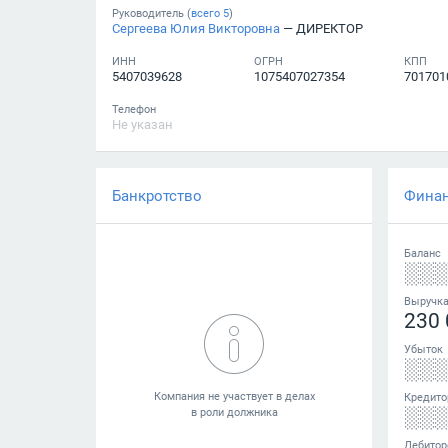
Руководитель (
всего
5
)
Сергеева Юлия Викторовна
— ДИРЕКТОР
ИНН
ОГРН
КПП
5407039628
1075407027354
701701
Телефон
Не указан
Банкротство
Фина
Баланс
░░
Выручк
230 
Убыток
░░
Кредито
░░
Дебитор