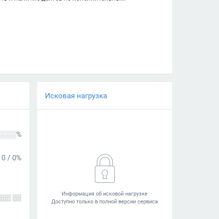
Исковая нагрузка
░░░%
0
/
0%
░░░ ░░