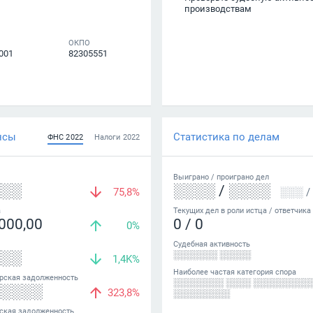
производствам
ОКПО
001
82305551
нсы
Статистика по делам
ФНС
2022
Налоги
2022
Выиграно /
проиграно
дел
░░░
░░░░
/
░░░░
75,8%
░░░
/
а
Текущих дел в роли истца / ответчика
000,00
0
/
0
0%
Судебная активность
░░░
░░░░░░░ ░░░░░
1,4K%
Наиболее частая категория спора
рская задолженность
░░░░░░░░ ░░░░ ░░░░░░░░░
░░░░░
323,8%
░░░░░░░░░
ская задолженность